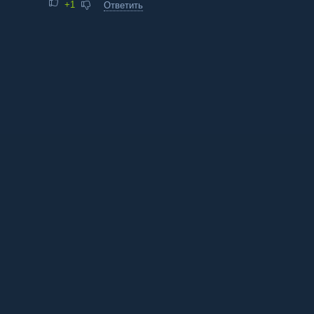
+1
Ответить
© 2024 turoktvc7.online
Правообладателям