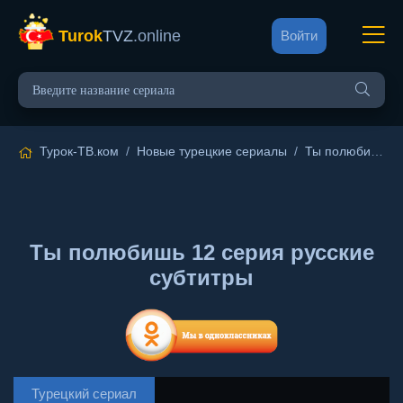
Turok
TVZ
.online
Войти
Турок-ТВ.ком
/
Новые турецкие сериалы
/
Ты полюбишь
/ 
Ты полюбишь 12 серия русские
субтитры
Турецкий сериал