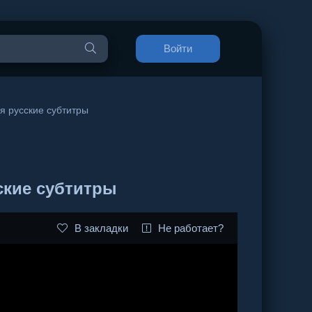
Войти
ия русские субтитры
ские субтитры
В закладки
Не работает?