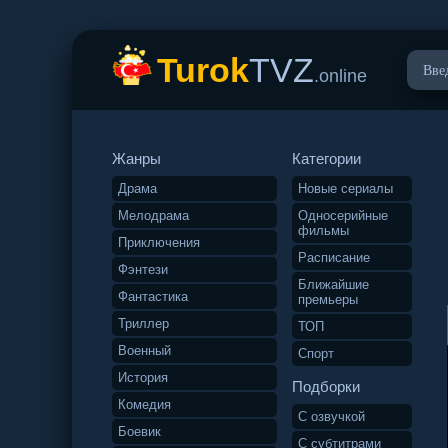
Turok
TVZ
.online
Жанры
Категории
Драма
Новые сериалы
Мелодрама
Односерийные
фильмы
Приключения
Расписание
Фэнтези
Ближайшие
Фантастика
премьеры
Триллер
ТОП
Военный
Спорт
История
Подборки
Комедия
С озвучкой
Боевик
С субтитрами