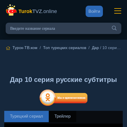
Turok
TVZ
.online
Войти
Турок-ТВ.ком
/
Топ турецких сериалов
/
Дар
/ 10 серия русские субтитры
Дар 10 серия русские субтитры
Турецкий сериал
Трейлер