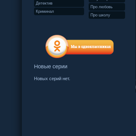
Детектив
Про любовь
Криминал
Про школу
Новые серии
Новых серий нет.
16 серия
17 серия
18 серия
19 се