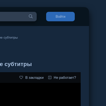
Войти
ие субтитры
ие субтитры
В закладки
Не работает?