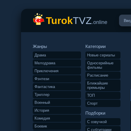
Turok
TVZ
.online
Жанры
Категории
Драма
Новые сериалы
Мелодрама
Односерийные
фильмы
Приключения
Расписание
Фэнтези
Ближайшие
Фантастика
премьеры
Триллер
ТОП
Военный
Спорт
История
Подборки
Комедия
С озвучкой
Боевик
С субтитрами