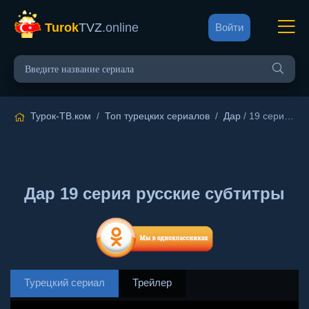
Turok
TVZ
.online
Войти
Турок-ТВ.ком
/
Топ турецких сериалов
/
Дар
/ 19 серия русские субтитры
Дар 19 серия русские субтитры
Турецкий сериал
Трейлер